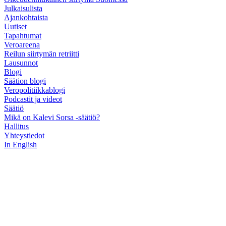
Julkaisulista
Ajankohtaista
Uutiset
Tapahtumat
Veroareena
Reilun siirtymän retriitti
Lausunnot
Blogi
Säätion blogi
Veropolitiikkablogi
Podcastit ja videot
Säätiö
Mikä on Kalevi Sorsa -säätiö?
Hallitus
Yhteystiedot
In English