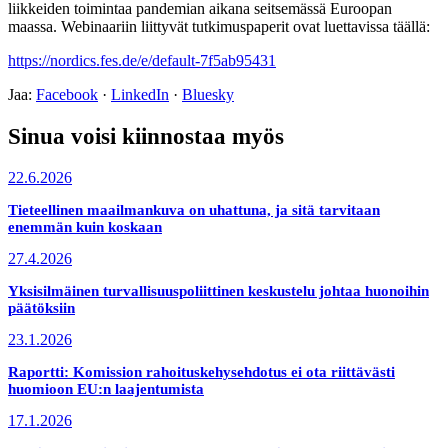
liikkeiden toimintaa pandemian aikana seitsemässä Euroopan
maassa. Webinaariin liittyvät tutkimuspaperit ovat luettavissa täällä:
https://nordics.fes.de/e/default-7f5ab95431
Jaa:
Facebook
·
LinkedIn
·
Bluesky
Sinua voisi kiinnostaa myös
22.6.2026
Tieteellinen maailmankuva on uhattuna, ja sitä tarvitaan
enemmän kuin koskaan
27.4.2026
Yksisilmäinen turvallisuuspoliittinen keskustelu johtaa huonoihin
päätöksiin
23.1.2026
Raportti: Komission rahoituskehysehdotus ei ota riittävästi
huomioon EU:n laajentumista
17.1.2026