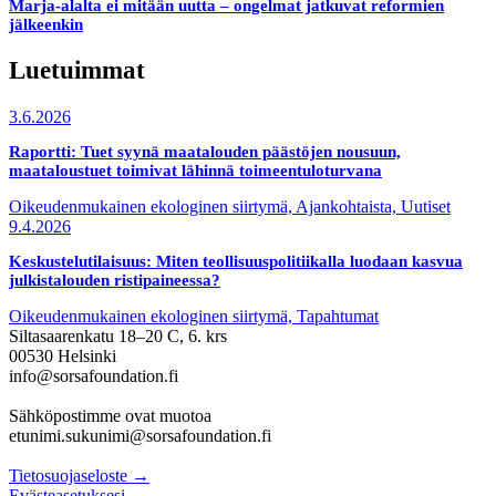
Marja-alalta ei mitään uutta – ongelmat jatkuvat reformien
jälkeenkin
Luetuimmat
3.6.2026
Raportti: Tuet syynä maatalouden päästöjen nousuun,
maataloustuet toimivat lähinnä toimeentuloturvana
Oikeudenmukainen ekologinen siirtymä, Ajankohtaista, Uutiset
9.4.2026
Keskustelutilaisuus: Miten teollisuuspolitiikalla luodaan kasvua
julkistalouden ristipaineessa?
Oikeudenmukainen ekologinen siirtymä, Tapahtumat
Siltasaarenkatu 18–20 C, 6. krs
00530 Helsinki
info@sorsafoundation.fi
Sähköpostimme ovat muotoa
etunimi.sukunimi@sorsafoundation.fi
Tietosuojaseloste →
Evästeasetuksesi →