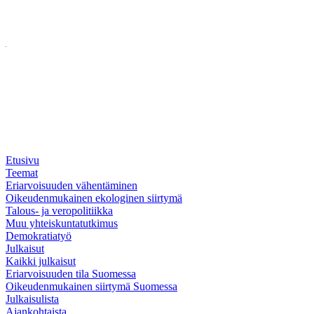
Skip
Etusivu
to
Teemat
main
Eriarvoisuuden vähentäminen
content
Oikeudenmukainen ekologinen siirtymä
Talous- ja veropolitiikka
Muu yhteiskuntatutkimus
Demokratiatyö
Julkaisut
Kaikki julkaisut
Eriarvoisuuden tila Suomessa
Oikeudenmukainen siirtymä Suomessa
Julkaisulista
Ajankohtaista