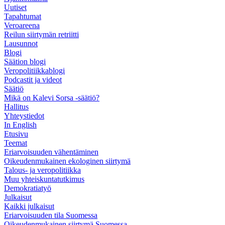
Uutiset
Tapahtumat
Veroareena
Reilun siirtymän retriitti
Lausunnot
Blogi
Säätion blogi
Veropolitiikkablogi
Podcastit ja videot
Säätiö
Mikä on Kalevi Sorsa -säätiö?
Hallitus
Yhteystiedot
In English
Etusivu
Teemat
Eriarvoisuuden vähentäminen
Oikeudenmukainen ekologinen siirtymä
Talous- ja veropolitiikka
Muu yhteiskuntatutkimus
Demokratiatyö
Julkaisut
Kaikki julkaisut
Eriarvoisuuden tila Suomessa
Oikeudenmukainen siirtymä Suomessa